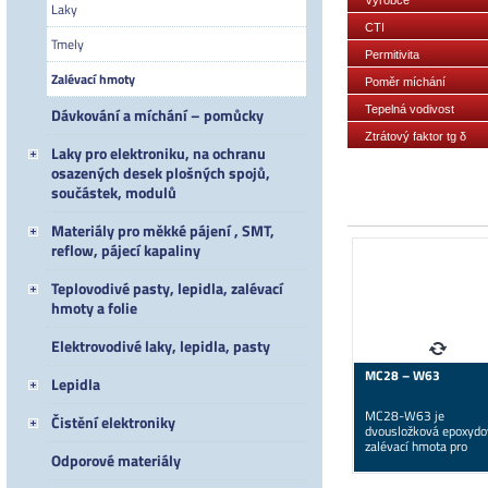
Laky
CTI
Tmely
Permitivita
Zalévací hmoty
(dielektrická
Poměr míchání
konstanta)
hmotnostně A/B
Tepelná vodivost
Dávkování a míchání – pomůcky
Ztrátový faktor tg δ
Laky pro elektroniku, na ochranu
osazených desek plošných spojů,
součástek, modulů
Materiály pro měkké pájení , SMT,
reflow, pájecí kapaliny
Teplovodivé pasty, lepidla, zalévací
hmoty a folie
Elektrovodivé laky, lepidla, pasty
MC28 – W63
Lepidla
MC28-W63 je
Čistění elektroniky
dvousložková epoxydo
zalévací hmota pro
Odporové materiály
zalévání traf, odrušov
filtrů, zapalovacích…