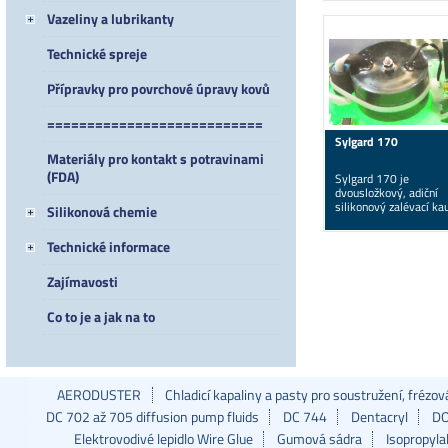
zalévání…
Vazeliny a lubrikanty
Technické spreje
Přípravky pro povrchové úpravy kovů
===========================
Sylgard 170
Materiály pro kontakt s potravinami
(FDA)
Sylgard 170 je
dvousložkový, adiční
silikonový zalévací ka
Silikonová chemie
pro elektroniku, vytvrz
se při…
Technické informace
Zajímavosti
Co to je a jak na to
AERODUSTER
Chladicí kapaliny a pasty pro soustružení, frézo
DC 702 až 705 diffusion pump fluids
DC 744
Dentacryl
DO
Elektrovodivé lepidlo Wire Glue
Gumová sádra
Isopropyla