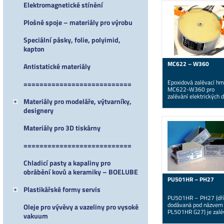
Elektromagnetické stínění
Plošné spoje – materiály pro výrobu
Speciální pásky, folie, polyimid,
kapton
MC622 – W360
Antistatické materiály
Epoxidová zalévací hm
===========================
MC622-W360 pro
zalévání elektrických dí
Materiály pro modeláře, výtvarníky,
transformátorů,
designery
elektrických…
Materiály pro 3D tiskárny
===========================
Chladicí pasty a kapaliny pro
obrábění kovů a keramiky – BOELUBE
PU501HR – PH27
Plastikářské formy servis
PU501HR – PH27 (dř
dodávaná pod názvem
Oleje pro vývěvy a vazeliny pro vysoké
PL501HR G27) je zalé
vakuum
polyuretan vhodný pro