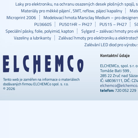
Laky pro elektroniku, na ochranu osazených desek plošných spojů, 
Materiály pro měkké pájení , SMT, reflow, pájecí kapaliny
Mate
Microprint 2006
Modelovací hmota Marsclay Medium – pro designery
PU3660S
PU501HR – PH27
PU515 – PH27
S
Speciální pásky, folie, polyimid, kapton
Sylgard – zalévaci hmoty pro e
Vazeliny a lubrikanty
Zalévací hmoty pro elektroniku a elektrotec
Zalévání LED diod pro výrobu 
Kontaktní údaje
ELCHEMCo, spol. s r. o
Tomáše Bati 599 ,
285 22 Zruč nad Sáza
Tento web je zaměřen na informace o materiálech
IČ: 48036111, DIČ: C
dodávaných firmou ELCHEMCo spol. s. r.o.
elchemco@elchemco.
© 2026
telefon:
720 052 229