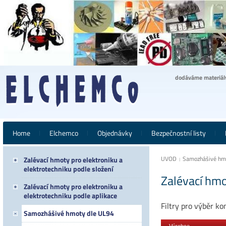
dodáváme materiály 
Home
Elchemco
Objednávky
Bezpečnostní listy
ÚVOD
Samozhášivé hm
Zalévací hmoty pro elektroniku a
elektrotechniku podle složení
Zalévací hm
Zalévací hmoty pro elektroniku a
elektrotechniku podle aplikace
Filtry pro výběr k
Samozhášivé hmoty dle UL94
Výrobce